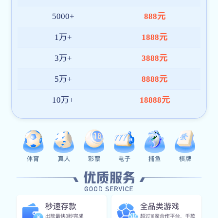
平台技术与服务能力
平台构建了一套高可用的全终端直播服务架构，集成智能风