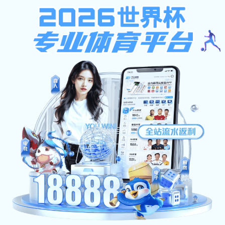
注册入口
九游j9官网网页版入口
APP与
网页版入口｜畅享全球体育赛
事与数据服务
欢迎访问
九游j9官网网页版入口
，提供全面覆盖
足球、篮球、电竞等项目的赛事资讯与数据内
容， 支持
APP下载
与
网页使用
，每日同步更新
千场比赛，聚焦热门体育内容， 助您轻松获取
赛事动态，掌握比赛节奏。