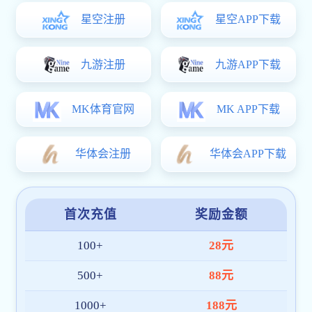
创立初心与品牌愿景
自创立之初，九游j9官网网页版入口就确立了“科技驱动体
育创新”的发展方向，融合赛事直播、数据分析与观赛互动
体验，打造兼具专业性与沉浸感的体育平台。 我们希望通
过技术力量让J9·九游会「中国」官方网站等体育内容更便
捷、更智能地触达全球用户。