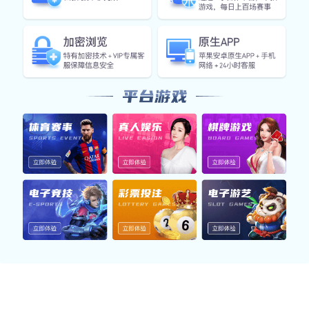
控、秒级加载、多节点加速等核心技术，确保不同区域用户
都能流畅体验体育赛事。 同时，九游j9官网网页版入口提
供全天候客服支持与数据同步，致力于打造值得信赖的观赛
首选平台。
五大核心功能 · 场景整
合
从赛事直播到多端互动，构建九游j9官网网页版入口生
态闭环